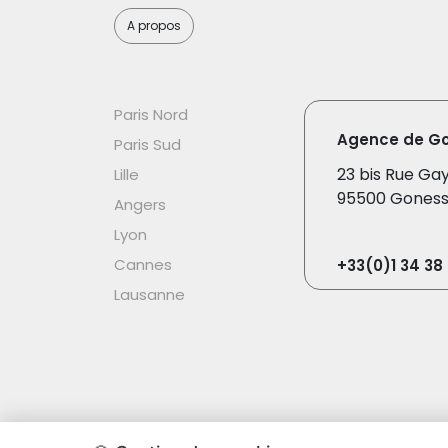
A propos
Paris Nord
Agence de G
Paris Sud
23 bis Rue Ga
Lille
95500 Gones
Angers
Lyon
Cannes
+33(0)1 34 38 
Lausanne
Group Alive - Tous droits réservés ® 2026 