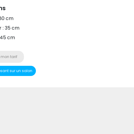
ns
180 cm
 : 35 cm
 45 cm
 mon tarif
osant sur un salon