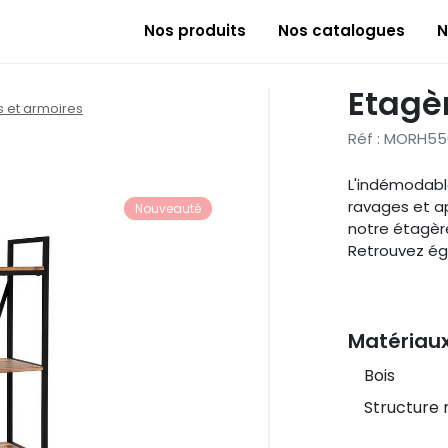
Nos produits
Nos catalogues
N
Etagè
s et armoires
Réf : MORH55
L'indémodable
ravages et ap
Nouveauté
notre étagèr
Retrouvez ég
Matériau
Bois
Structure 