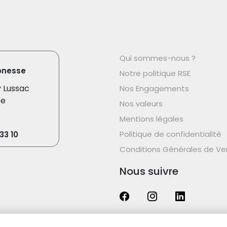
Qui sommes-nous ?
onesse
Notre politique RSE
y Lussac
Nos Engagements
se
Nos valeurs
Mentions légales
Politique de confidentialité
33 10
Conditions Générales de Ve
Nous suivre
-
v26.19