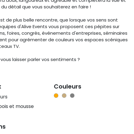
ra doux, langoureux et agréable et complétera la vue et
 du détail que vous souhaiterez en faire !
'est de plus belle rencontre, que lorsque vos sens sont
équipes d'Alive Events vous proposent ces pépites sur
ns, foires, congrès, événements d'entreprises, séminaires
nt pour agrémenter de couleurs vos espaces scéniques
teaux TV.
-vous laisser parler vos sentiments ?
x
Couleurs
ours
bois et mousse
ns