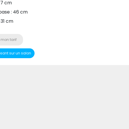
47 cm
base : 46 cm
 31 cm
 mon tarif
osant sur un salon