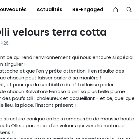
×
ouveautés
Actualités
Be-Engaged
lli velours terra cotta
5P26
ont ce qui rend l’environnement qui nous entoure si spécial
 singulier !
attache et que l'on y prête attention, il en résulte des
e chacun peut laisser parler à sa manière !
t, et pour que la subtibilité du détail laisse parler
 de chacun Salvatore Ferroso à prit sa plus belle plume
 des poufs Olli : chaleureux et accueillant - et ce, quel que
 le lieu, la place, l'instant présent !
e structure conique en bois rembourrée de mousse haute
oufs Olli se parent ici d'un velours qui viendra renforcer
 sens !