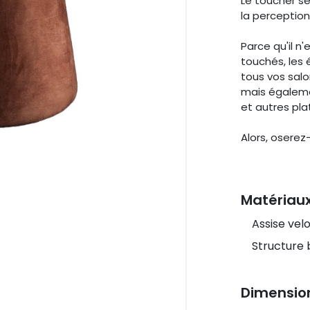
Le toucher se
la perception
Parce qu'il n
touchés, les 
tous vos salo
mais égaleme
et autres pla
Alors, oserez
Matériau
Assise vel
Structure 
Dimensio