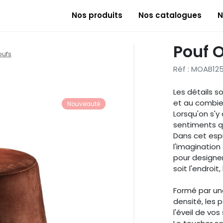
Nos produits
Nos catalogues
N
Pouf O
oufs
Réf : MOAB12
Les détails s
et au combien
Nouveauté
Lorsqu'on s'y 
sentiments qu
Dans cet espri
l'imagination
pour designer
soit l'endroit,
Formé par un
densité, les p
l'éveil de vos