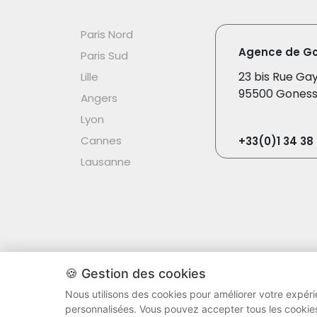
Paris Nord
Agence de G
Paris Sud
23 bis Rue Ga
Lille
95500 Gones
Angers
Lyon
Cannes
+33(0)1 34 38 
Lausanne
Group Alive - Tous droits réservés ® 2026 
🍪 Gestion des cookies
Nous utilisons des cookies pour améliorer votre expérien
personnalisées. Vous pouvez accepter tous les cookies