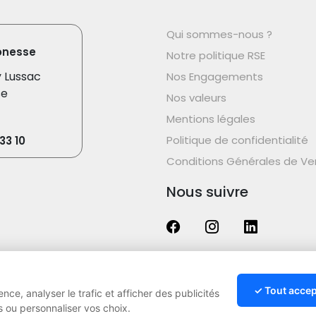
Qui sommes-nous ?
onesse
Notre politique RSE
y Lussac
Nos Engagements
se
Nos valeurs
Mentions légales
Politique de confidentialité
33 10
Conditions Générales de Ve
Nous suivre
-
v26.19
✓ Tout accep
ce, analyser le trafic et afficher des publicités
 ou personnaliser vos choix.