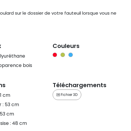
foulard sur le dossier de votre fauteuil lorsque vous ne
x
Couleurs
lyuréthane
apparence bois
ns
Téléchargements
81 cm
Fichier 3D
 : 53 cm
 53 cm
sise : 48 cm