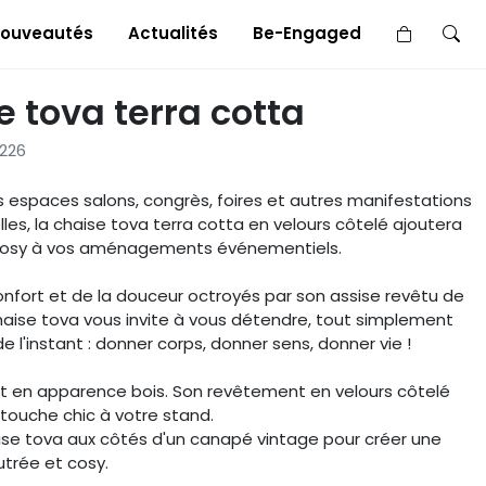
×
ouveautés
Actualités
Be-Engaged
 tova terra cotta
226
s espaces salons, congrès, foires et autres manifestations
es, la chaise tova terra cotta en velours côtelé ajoutera
cosy à vos aménagements événementiels.
onfort et de la douceur octroyés par son assise revêtu de
chaise tova vous invite à vous détendre, tout simplement
de l'instant : donner corps, donner sens, donner vie !
nt en apparence bois. Son revêtement en velours côtelé
touche chic à votre stand.
ise tova aux côtés d'un canapé vintage pour créer une
trée et cosy.