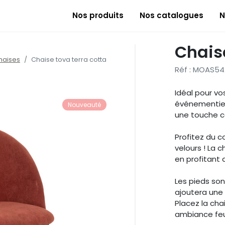
Nos produits
Nos catalogues
N
Chaise
haises
Chaise tova terra cotta
Réf : MOAS54
Idéal pour vo
événementiell
Nouveauté
une touche 
Profitez du c
velours ! La 
en profitant 
Les pieds so
ajoutera une 
Placez la cha
ambiance feu