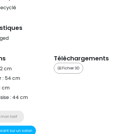
recyclé
stiques
ged
ns
Téléchargements
82 cm
Fichier 3D
 : 54 cm
61 cm
sise : 44 cm
 mon tarif
osant sur un salon