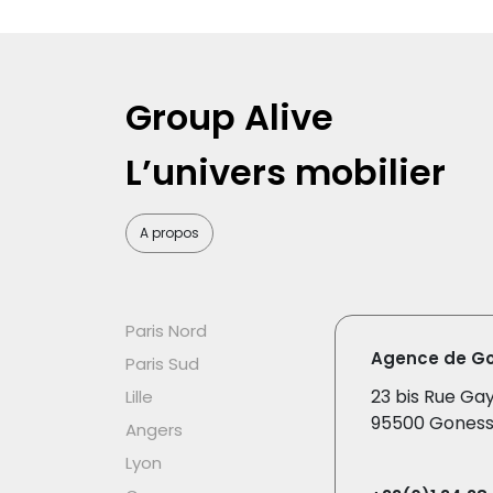
Group Alive
L’univers mobilier
A propos
Paris Nord
Agence de G
Paris Sud
23 bis Rue Ga
Lille
95500 Gones
Angers
Lyon