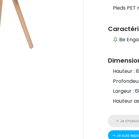
Pieds PET 
Caractéri
Be Enga
Dimensio
Hauteur : 
Profondeur
Largeur : 
Hauteur as
Je choisis
Je suis exp