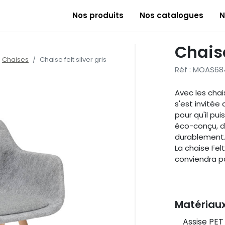
Nos produits
Nos catalogues
N
Chaise
Chaises
Chaise felt silver gris
Réf : MOAS68
Avec les chai
s'est invitée
pour qu'il pu
éco-conçu, d
durablement
La chaise Felt
conviendra pa
Matériau
Assise PET