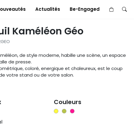
×
ouveautés
Actualités
Be-Engaged
uil Kaméléon Géo
12GEO
améléon, de style moderne, habille une scène, un espace
alle de presse.
métrique, coloré, energique et chaleureux, est le coup
l de votre stand ou de votre salon.
x
Couleurs
l