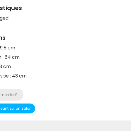
stiques
ged
ns
79.5 cm
 : 64 cm
43 cm
sise : 43 cm
 mon tarif
osant sur un salon