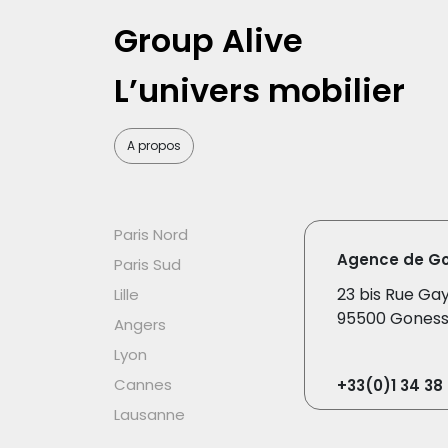
Group Alive
L’univers mobilier
A propos
Paris Nord
Agence de G
Paris Sud
23 bis Rue Ga
Lille
95500 Gones
Angers
Lyon
Cannes
+33(0)1 34 38 
Lausanne