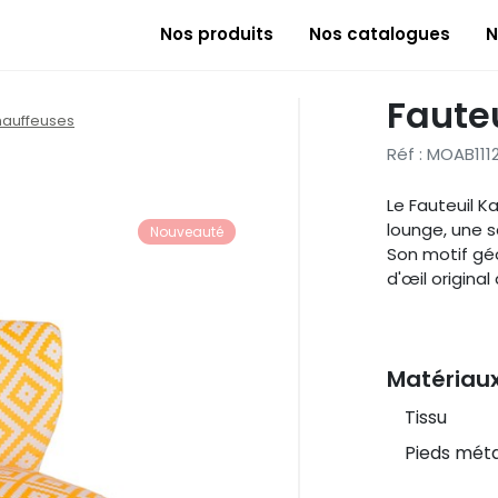
Nos produits
Nos catalogues
N
Faute
hauffeuses
Réf : MOAB11
Le Fauteuil K
lounge, une s
Nouveauté
Son motif géo
d'œil origina
Matériau
Tissu
Pieds méta